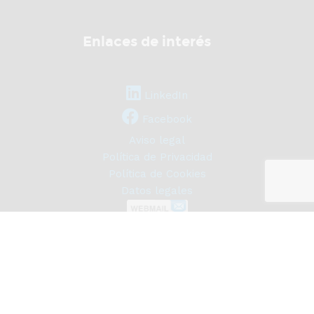
Enlaces de interés
LinkedIn
Facebook
Aviso legal
Política de Privacidad
Política de Cookies
Datos legales
© Copyright 2021 Supermercado del Embalaje, Todos los derechos
reservados
Diseñada y albergada en
TecnoBravo