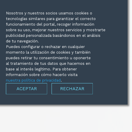
C/Mallorca, 39 Tarragona (43005)
977225307
Nosotros y nuestros socios usamos cookies o
tecnologías similares para garantizar el correcto
funcionamiento del portal, recoger información
sobre su uso, mejorar nuestros servicios y mostrarte
info@supermercadodelembalaje.com
publicidad personalizada basándonos en el análisis
de tu navegación.
Entrega 24/48h
Grandes cantidades
Puedes configurar o rechazar en cualquier
momento la utilización de cookies y también
puedes retirar tu consentimiento u oponerte
al tratamiento de tus datos que hacemos en
base al interés legítimo. Para obtener
información sobre cómo hacerlo visita
nuestra política de privacidad
.
ACEPTAR
RECHAZAR