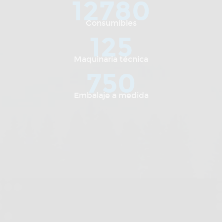
12780
Consumibles
125
Maquinaria técnica
750
Embalaje a medida