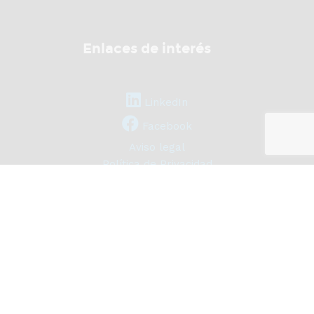
Enlaces de interés
LinkedIn
Facebook
Aviso legal
Política de Privacidad
Política de Cookies
Datos legales
© Copyright 2021 Supermercado del Embalaje, Todos los derechos
reservados