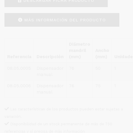
DESCARGAR
DESCARGAR FICHA PRODUCTO
FICHA
PRODUCTO
MÁS
MÁS INFORMACIÓN DEL PRODUCTO
INFORMACIÓN
DEL
PRODUCTO
Diámetro
mandril
Ancho
Referencia
Descripción
(mm)
(mm)
Unidade
08.05.0005
Dispensador
76
50
1
manual
08.05.0006
Dispensador
76
75
1
manual
Las características de los productos pueden estar sujetas a
variación.
Disponibilidad de un stock permanente de más de 750
referencias y sí precisa de más información