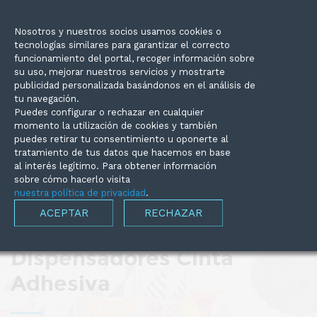
C/Mallorca, 39 Tarragona (43005)
977225307
Nosotros y nuestros socios usamos cookies o
tecnologías similares para garantizar el correcto
funcionamiento del portal, recoger información sobre
su uso, mejorar nuestros servicios y mostrarte
info@supermercadodelembalaje.com
publicidad personalizada basándonos en el análisis de
tu navegación.
Entrega 24/48h
Grandes cantidades
Puedes configurar o rechazar en cualquier
momento la utilización de cookies y también
puedes retirar tu consentimiento u oponerte al
tratamiento de tus datos que hacemos en base
al interés legítimo. Para obtener información
sobre cómo hacerlo visita
nuestra política de privacidad
.
ACEPTAR
RECHAZAR
Dispensadores Cinta
Adhesiva