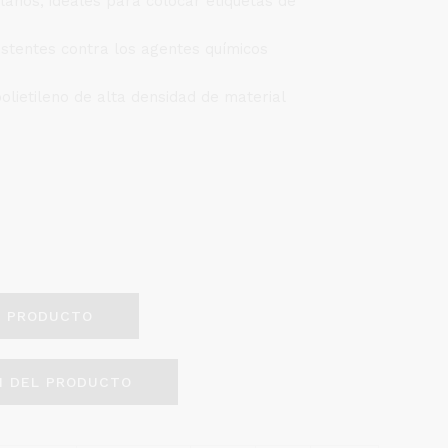
lanos, ideales para colocar etiquetas de
stentes contra los agentes químicos
lietileno de alta densidad de material
A PRODUCTO
N DEL PRODUCTO