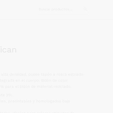
ican
e alta densidad, posee tapón a rosca estriado
ntegrada en el cuerpo. Bidón de color
ris para el bidón de material reciclado.
sta 25l.
bles, precintables y homologados bajo