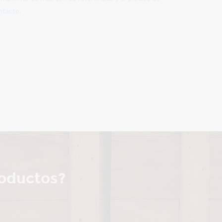
ntacto.
roductos?