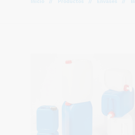
Inicio
//
Productos
//
Envases
//
B