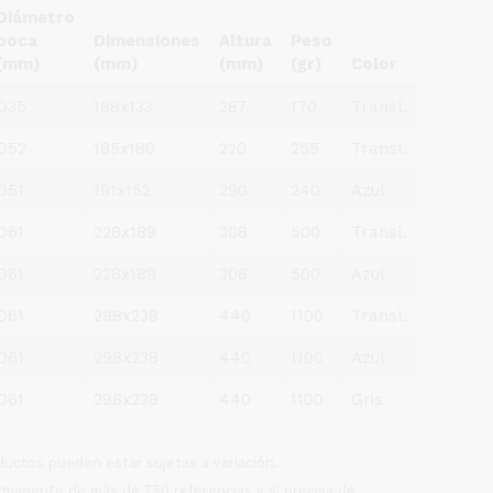
Diámetro
boca
Dimensiones
Altura
Peso
(mm)
(mm)
(mm)
(gr)
Color
D35
188x133
287
170
Transl.
D52
185x180
220
255
Transl.
D51
191x152
290
240
Azul
D61
228x189
308
500
Transl.
D61
228x189
308
500
Azul
D61
298x238
440
1100
Transl.
D61
298x238
440
1100
Azul
D61
298x238
440
1100
Gris
oductos pueden estar sujetas a variación.
rmanente de más de 750 referencias y sí precisa de