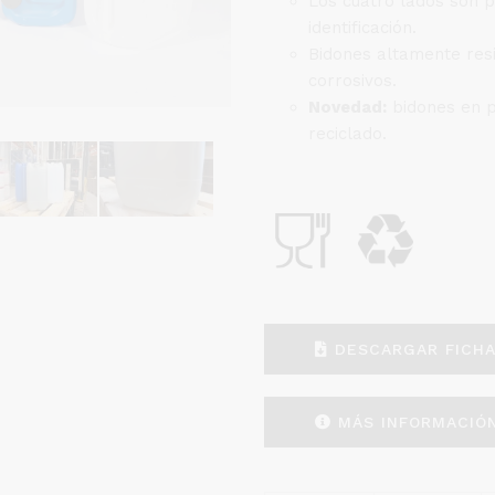
Los cuatro lados son p
identificación.
Bidones altamente resi
corrosivos.
Novedad:
bidones en po
reciclado.
DESCARGAR
DESCARGAR FICH
FICHA
PRODUCTO
MÁS
MÁS INFORMACIÓ
INFORMACIÓN
DEL