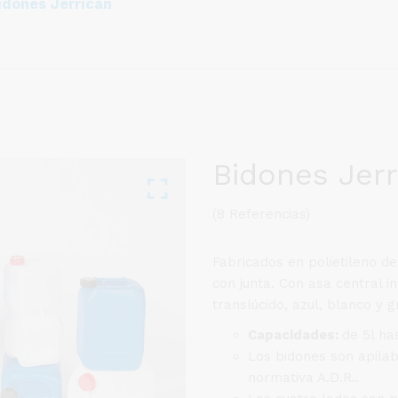
idones Jerrican
Bidones Jerr
(8 Referencias)
Fabricados en polietileno d
con junta. Con asa central i
translúcido, azul, blanco y g
Capacidades:
de 5l ha
Los bidones son apila
normativa A.D.R..