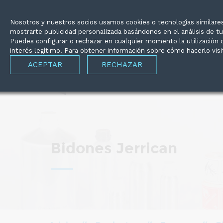
Nosotros y nuestros socios usamos cookies o tecnologías similares 
C/Mallorca, 39 Tarragona (43005)
977225
mostrarte publicidad personalizada basándonos en el análisis de t
Puedes configurar o rechazar en cualquier momento la utilización
interés legítimo. Para obtener información sobre cómo hacerlo vis
ACEPTAR
RECHAZAR
Bidones Jerrican