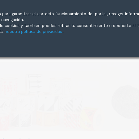
para garantizar el correcto funcionamiento del portal, recoger inform
307
info@supermercadodelembalaje.com
u navegación.
 de cookies y también puedes retirar tu consentimiento u oponerte al
ita
nuestra política de privacidad
.
INICIO
SOBRE NOSOT